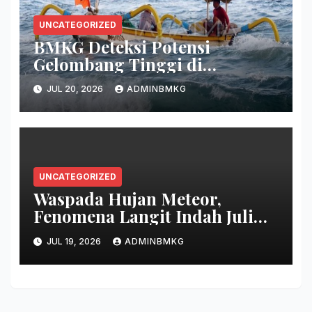
UNCATEGORIZED
BMKG Deteksi Potensi
Gelombang Tinggi di
Persenjataan
JUL 20, 2026
ADMINBMKG
UNCATEGORIZED
Waspada Hujan Meteor,
Fenomena Langit Indah Juli
2026
JUL 19, 2026
ADMINBMKG