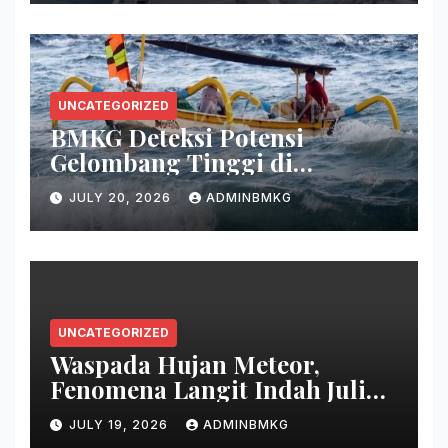
UNCATEGORIZED
BMKG Deteksi Potensi
Gelombang Tinggi di
Persenjataan
JULY 20, 2026
ADMINBMKG
UNCATEGORIZED
Waspada Hujan Meteor,
Fenomena Langit Indah Juli
2026
JULY 19, 2026
ADMINBMKG