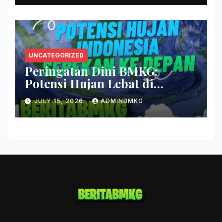
UNCATEGORIZED
Peringatan Dini BMKG:
Potensi Hujan Lebat di
Beberapa Wilayah Indonesia
JULY 15, 2026
ADMINBMKG