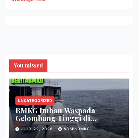
You missed
UNCATEGORIZED
BMKG Imbau Waspada
Gelombang Tinggi di
Perairan Sultra
JULY 22, 2026
ADMINBMKG