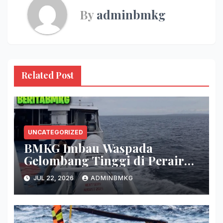
By
adminbmkg
Related Post
UNCATEGORIZED
BMKG Imbau Waspada
Gelombang Tinggi di Perairan
Sultra
JUL 22, 2026
ADMINBMKG