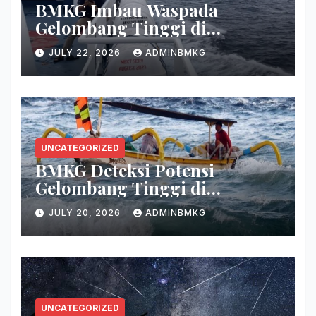
BMKG Imbau Waspada
Gelombang Tinggi di
Perairan Sultra
JULY 22, 2026
ADMINBMKG
UNCATEGORIZED
BMKG Deteksi Potensi
Gelombang Tinggi di
Persenjataan
JULY 20, 2026
ADMINBMKG
UNCATEGORIZED