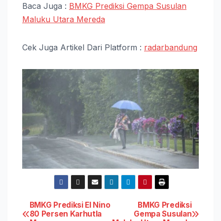
Baca Juga :
BMKG Prediksi Gempa Susulan
Maluku Utara Mereda
Cek Juga Artikel Dari Platform :
radarbandung
Post
BMKG Prediksi El Nino
BMKG Prediksi
80 Persen Karhutla
Gempa Susulan