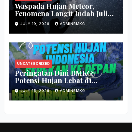
Waspada Hujan Meteor,
Fenomena Langit Indah Juli
2026
JULY 19, 2026
ADMINBMKG
UNCATEGORIZED
Peringatan Dini BMKG:
Potensi Hujan Lebat di
Beberapa Wilayah Indonesia
JULY 15, 2026
ADMINBMKG