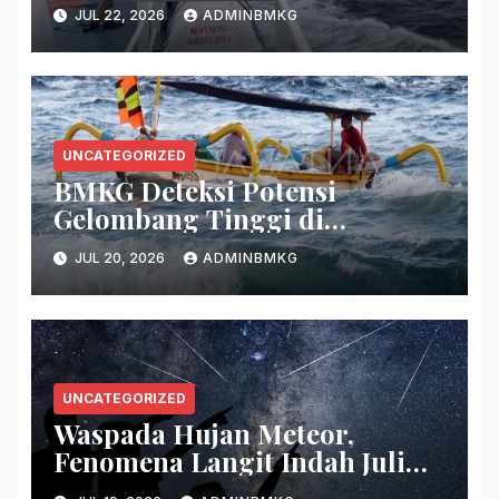
Sultra
JUL 22, 2026
ADMINBMKG
UNCATEGORIZED
BMKG Deteksi Potensi
Gelombang Tinggi di
Persenjataan
JUL 20, 2026
ADMINBMKG
UNCATEGORIZED
Waspada Hujan Meteor,
Fenomena Langit Indah Juli
2026