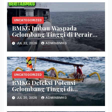
UNCATEGORIZED
BMKG Imbau Waspada
Gelombang Tinggi di Perairan
Sultra
JUL 22, 2026
ADMINBMKG
UNCATEGORIZED
BMKG Deteksi Potensi
Gelombang Tinggi di
Persenjataan
JUL 20, 2026
ADMINBMKG