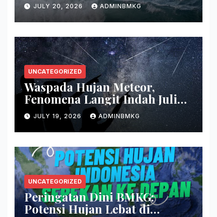
Persenjataan
JULY 20, 2026
ADMINBMKG
UNCATEGORIZED
Waspada Hujan Meteor,
Fenomena Langit Indah Juli
2026
JULY 19, 2026
ADMINBMKG
UNCATEGORIZED
Peringatan Dini BMKG:
Potensi Hujan Lebat di