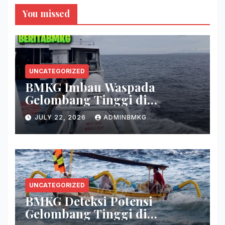
You missed
UNCATEGORIZED
BMKG Imbau Waspada
Gelombang Tinggi di
Perairan Sultra
JULY 22, 2026
ADMINBMKG
UNCATEGORIZED
BMKG Deteksi Potensi
Gelombang Tinggi di