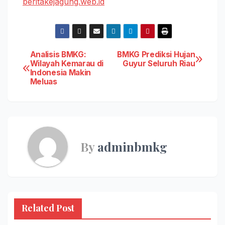
beritakejagung.web.id
Post
Analisis BMKG:
BMKG Prediksi Hujan
Wilayah Kemarau di
Guyur Seluruh Riau
Indonesia Makin
navigation
Meluas
By
adminbmkg
Related Post