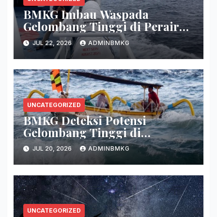
BMKG Imbau Waspada
Gelombang Tinggi di Perairan
Sultra
JUL 22, 2026
ADMINBMKG
UNCATEGORIZED
BMKG Deteksi Potensi
Gelombang Tinggi di
Persenjataan
JUL 20, 2026
ADMINBMKG
UNCATEGORIZED