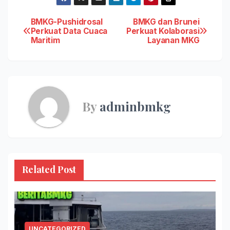
Post
BMKG-Pushidrosal
BMKG dan Brunei
Perkuat Data Cuaca
Perkuat Kolaborasi
Maritim
Layanan MKG
navigation
By
adminbmkg
Related Post
UNCATEGORIZED