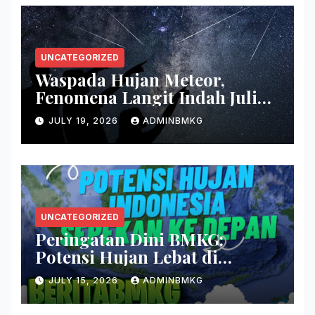
UNCATEGORIZED
Waspada Hujan Meteor,
Fenomena Langit Indah Juli
2026
JULY 19, 2026
ADMINBMKG
UNCATEGORIZED
Peringatan Dini BMKG:
Potensi Hujan Lebat di
Beberapa Wilayah Indonesia
JULY 15, 2026
ADMINBMKG