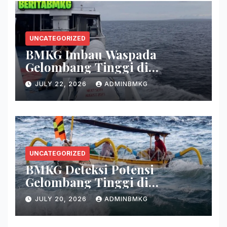
UNCATEGORIZED
BMKG Imbau Waspada
Gelombang Tinggi di
Perairan Sultra
JULY 22, 2026
ADMINBMKG
UNCATEGORIZED
BMKG Deteksi Potensi
Gelombang Tinggi di
Persenjataan
JULY 20, 2026
ADMINBMKG