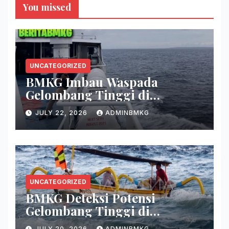
You missed
UNCATEGORIZED
BMKG Imbau Waspada
Gelombang Tinggi di
Perairan Sultra
JULY 22, 2026
ADMINBMKG
UNCATEGORIZED
BMKG Deteksi Potensi
Gelombang Tinggi di
Persenjataan
JULY 20, 2026
ADMINBMKG