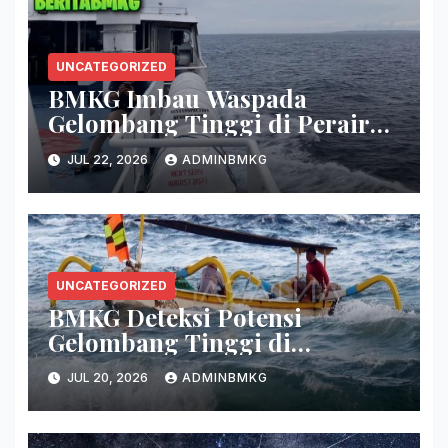
UNCATEGORIZED
BMKG Imbau Waspada
Gelombang Tinggi di Perairan
Sultra
JUL 22, 2026
ADMINBMKG
UNCATEGORIZED
BMKG Deteksi Potensi
Gelombang Tinggi di
Persenjataan
JUL 20, 2026
ADMINBMKG