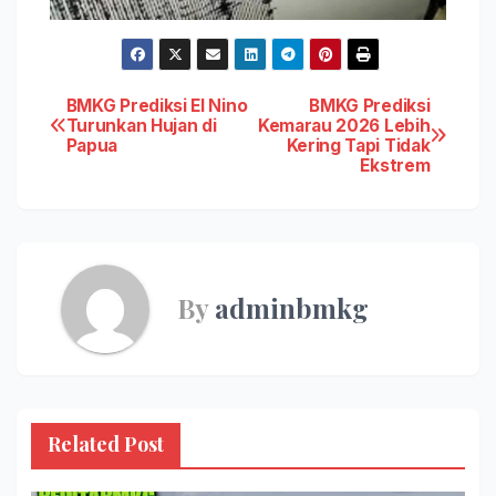
Post
BMKG Prediksi El Nino
BMKG Prediksi
Turunkan Hujan di
Kemarau 2026 Lebih
Papua
Kering Tapi Tidak
navigation
Ekstrem
By
adminbmkg
Related Post